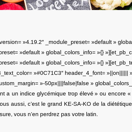
_version= »4.19.2″ _module_preset= »default » globa
reset= »default » global_colors_info= »{} »][et_pb
eset= »default » global_colors_info= »{} »][et_pb_t
_text_color= »#0C71C3″ header_4_font= »||on||||||
om_margin= »-50px||||false|false » global_colors_i
 a un indice glycémique trop élevé » ou encore « cel
ous aussi, c’est le grand KE-SA-KO de la diététique 
sure, vous n’en perdrez pas votre latin.