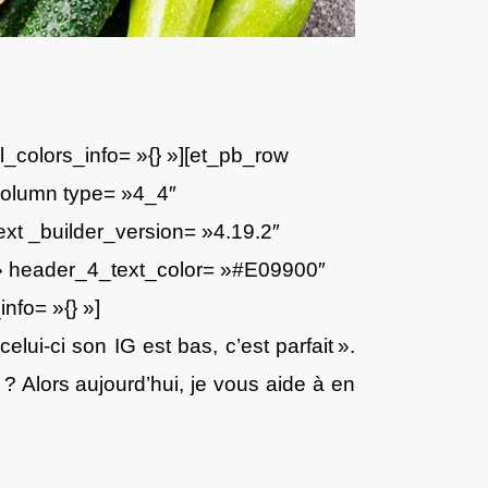
l_colors_info= »{} »][et_pb_row
_column type= »4_4″
ext _builder_version= »4.19.2″
 » header_4_text_color= »#E09900″
nfo= »{} »]
ui-ci son IG est bas, c’est parfait ».
? Alors aujourd’hui, je vous aide à en