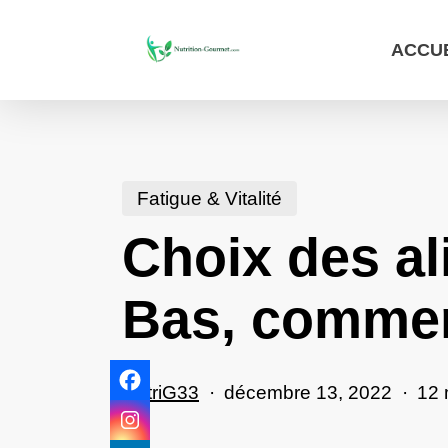
Skip
ACCU
to
main
content
Fatigue & Vitalité
Choix des al
Bas, commen
NutriG33
décembre 13, 2022
12 