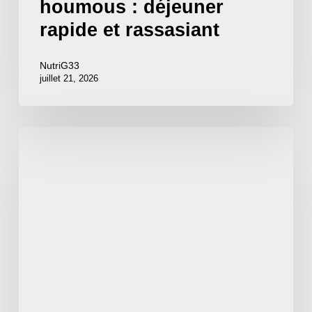
houmous : déjeuner
rapide et rassasiant
NutriG33
juillet 21, 2026
Quiche
protéinée
sans
pâte
aux
épinards
et
feta