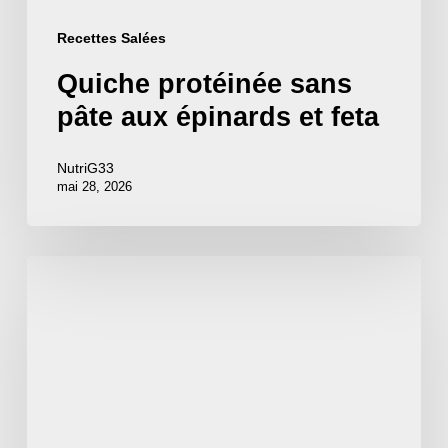
Recettes Salées
Quiche protéinée sans
pâte aux épinards et feta
NutriG33
mai 28, 2026
Buddha
bowl
saumon
avocat
:
le