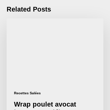
Related Posts
Wrap
poulet
avocat
houmous
:
déjeuner
rapide
et
rassasiant
Recettes Salées
Wrap poulet avocat