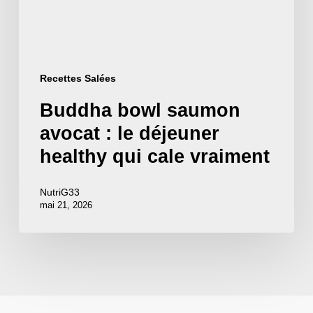
déjeuner
healthy
qui
Recettes Salées
cale
Buddha bowl saumon
vraiment
avocat : le déjeuner
healthy qui cale vraiment
NutriG33
mai 21, 2026