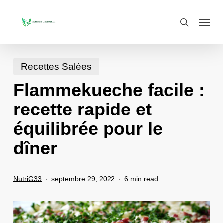
Skip
Menu
search
to
main
content
Recettes Salées
Flammekueche facile :
recette rapide et
équilibrée pour le
dîner
NutriG33
septembre 29, 2022
6 min read