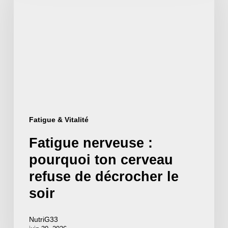
:
pourquoi
ton
cerveau
refuse
de
décrocher
Fatigue & Vitalité
le
Fatigue nerveuse :
soir
pourquoi ton cerveau
refuse de décrocher le
soir
NutriG33