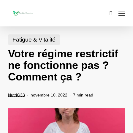
Skip
Menu
search
to
main
content
Fatigue & Vitalité
Votre régime restrictif
ne fonctionne pas ?
Comment ça ?
NutriG33
novembre 10, 2022
7 min read