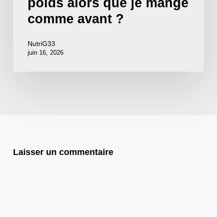
poids alors que je mange
?
comme avant ?
NutriG33
juin 16, 2026
Laisser un commentaire