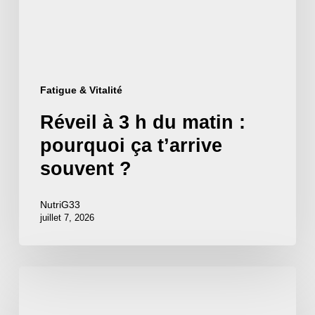
matin
:
pourquoi
ça
Fatigue & Vitalité
t’arrive
Réveil à 3 h du matin :
souvent
pourquoi ça t’arrive
?
souvent ?
NutriG33
juillet 7, 2026
Fatigue
nerveuse